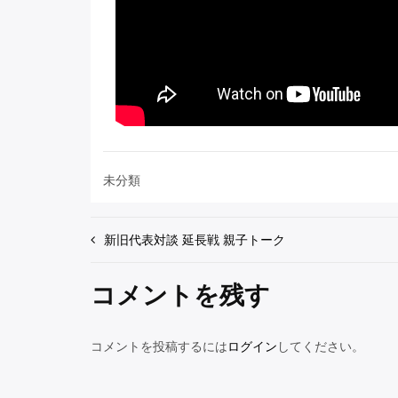
未分類
投
新旧代表対談 延長戦 親子トーク
稿
コメントを残す
ナ
ビ
コメントを投稿するには
ログイン
してください。
ゲ
ー