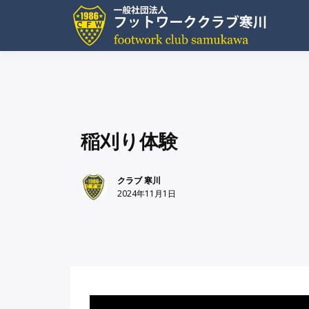
Skip
to
OBオ
フ
content
稲刈り体験
クラブ 寒川
2024年11月1日